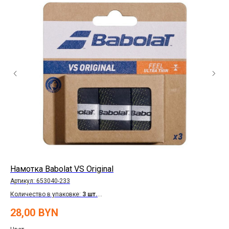
Намотка Babolat VS Original
Де
Артикул:
653040-233
Арт
Количество в упаковке:
3 шт.
Ст
Толщина:
0,4 мм.
Ра
28,00
BYN
33