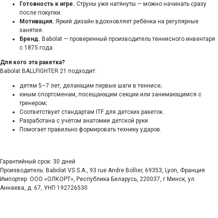
Готовность к игре.
Струны уже натянуты — можно начинать сразу
после покупки.
Мотивация.
Яркий дизайн вдохновляет ребёнка на регулярные
занятия.
Бренд.
Babolat — проверенный производитель теннисного инвентаря
с 1875 года.
Для кого эта ракетка?
Babolat BALLFIGHTER 21 подходит:
детям 5–7 лет, делающим первые шаги в теннисе;
юным спортсменам, посещающим секции или занимающимся с
тренером;
Соответствует стандартам ITF для детских ракеток.
Разработана с учётом анатомии детской руки.
Помогает правильно формировать технику ударов.
Гарантийный срок: 30 дней
Производитель: Babolat VS S.A., 93 rue Andre Bollier, 69353, Lyon, Франция
Импортер: ООО «ОЛКОРТ», Республика Беларусь, 220037, г Минск, ул.
Аннаева, д. 67, УНП 192726530