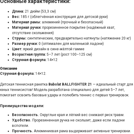
Основные характеристики:
Длина:
21 дюйм (53,3 см)
Вес:
185 г (облегчённая конструкция для детской руки)
Материал рамы:
алюминий (прочный и безопасный)
Материал ручки:
прорезиненное покрытие (надёжный хват,
отсутствие скольжения)
Струны:
синтетические, предварительно натянуты (натяжение 20 кг)
Размер ручки:
0 (оптимален для маленькой ладони)
Цвет:
яркий дизайн в сине‑жёлтой гамме
Возрастная группа:
5–7 лет (рост 100–125 см)
Струнная формула:
14×12
Описание
Струнная формула:
14×12.
Детская теннисная ракетка
Babolat BALLFIGHTER 21
— идеальный старт для
юных теннисистов! Модель разработана специально для детей 5–7 лет,
помогает освоить базовые удары и полюбить теннис с первых тренировок.
Преимущества модели:
Безопасность.
Округлые края и лёгкий вес снижают риск травм.
Удобство.
Прорезиненная ручка не скользит, даже если ладони
вспотели.
Прочность.
Алюминиевая рама выдерживает активные тренировки.