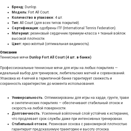
Бренд:
Dunlop.
Модель:
Fort All Court.
Количество в упаковке:
4 шт.
Тип:
All Court (для всех типов покрытий).
Сертификация:
одобрены ITF (International Tennis Federation).
Материал:
резиновый сердечник премиум‑класса + тканый войлок
высокой плотности.
Цвет:
ярко‑жёлтый (оптимальная видимость).
Описание
Теннисные мячи
Dunlop Fort All Court (4 шт. в банке)
Профессиональные теннисные мячи для игры на любых покрытиях —
идеальный выбор для тренировок, любительских матчей и соревнований.
Упаковка из 4 мячей в герметичной банке гарантирует свежесть и
сохранность характеристик до момента использования.
Универсальность.
Оптимизированы для игры на харде, грунте, траве
и синтетических покрытиях — обеспечивают стабильный отскок и
скорость на любой поверхности.
Долговечность.
Усиленный войлочный слой устойчив к истиранию,
что продлевает срок службы даже при интенсивных тренировках.
Стабильный отскок.
Резиновая основа с равномерной плотностью
гарантирует предсказуемую траекторию и высоту отскока.