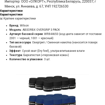
Импортер: ООО «ОЛКОРТ», Республика Беларусь, 220037, г
Минск, ул. Аннаева, д. 67, УНП 192726530
Характеристики
Характеристики
📊 Краткие характеристики
Бренд
: Wilson
Модель
: ABSORBX OVERGRIP 3 PACK
Артикул базовой серии
: WR844650 (код цвета зависит от поставки:
2001 — черный, 1001 — красный)
Тип аксессуара
: Овергрип / Сменная намотка (наносится поверх
базовой)
Эффект
: Сухой хват (Dry feel), ультра-впитывание влаги
Текстура
: Бархатистая («персиковая кожа»)
Количество в упаковке
: 3 шт.