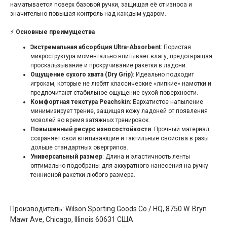
наматывается поверх базовой ручки, защищая её от износа и
значительно повышая контроль над каждым ударом.
⚡
Основные преимущества
Экстремальная абсорбция Ultra-Absorbent
: Пористая
микроструктура моментально впитывает влагу, предотвращая
проскальзывание и прокручивание ракетки в ладони.
Ощущение сухого хвата (Dry Grip)
: Идеально подходит
игрокам, которые не любят классические «липкие» намотки и
предпочитают стабильное ощущение сухой поверхности.
Комфортная текстура Peachskin
: Бархатистое напыление
минимизирует трение, защищая кожу ладоней от появления
мозолей во время затяжных тренировок.
Повышенный ресурс износостойкости
: Прочный материал
сохраняет свои впитывающие и тактильные свойства в разы
дольше стандартных овергрипов.
Универсальный размер
: Длина и эластичность ленты
оптимально подобраны для аккуратного нанесения на ручку
теннисной ракетки любого размера.
Производитель: Wilson Sporting Goods Co./ HQ, 8750 W. Bryn
Mawr Ave, Chicago, Illinois 60631 США