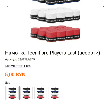
Намотка Tecnifibre Players Last (ассорти)
На
Артикул:
52ATPLAS49
Арт
Количество:
1 шт.
Кол
Толщина:
0,7 мм.
То
5,00
BYN
25
Цвет
Цв