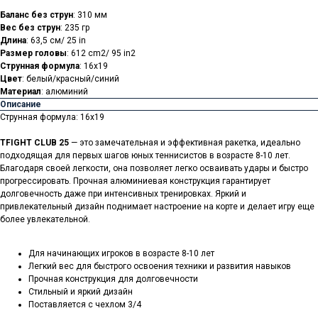
Баланс без струн
: 310 мм
Вес без струн
: 235 гр
Длина
: 63,5 cм/ 25 in
Размер головы
: 612 cm2/ 95 in2
Струнная формула
: 16x19
Цвет
: белый/красный/синий
Материал
: алюминий
Описание
Струнная формула: 16x19
TFIGHT CLUB 25
— это замечательная и эффективная ракетка, идеально
подходящая для первых шагов юных теннисистов в возрасте 8-10 лет.
Благодаря своей легкости, она позволяет легко осваивать удары и быстро
прогрессировать. Прочная алюминиевая конструкция гарантирует
долговечность даже при интенсивных тренировках. Яркий и
привлекательный дизайн поднимает настроение на корте и делает игру еще
более увлекательной.
Для начинающих игроков в возрасте 8-10 лет
Легкий вес для быстрого освоения техники и развития навыков
Прочная конструкция для долговечности
Стильный и яркий дизайн
Поставляется с чехлом 3/4