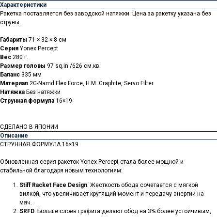
Характеристики
Ракетка поставляется без заводской натяжки. Цена за ракетку указана без
струны.
Габариты
71 × 32 × 8 см
Серия
Yonex Percept
Вес
280 г.
Размер головы
97 sq.in./626 см.кв.
Баланс
335 мм
Материал
2G-Namd Flex Force, H.M. Graphite, Servo Filter
Натяжка
Без натяжки
Струнная формула
16×19
СДЕЛАНО В ЯПОНИИ
Описание
СТРУННАЯ ФОРМУЛА 16×19
Обновленная серия ракеток Yonex Percept стала более мощной и
стабильной благодаря новым технологиям:
Stiff Racket Face Design
: Жесткость обода сочетается с мягкой
вилкой, что увеличивает крутящий момент и передачу энергии на
мяч.
SRFD
: Больше слоев графита делают обод на 3% более устойчивым,