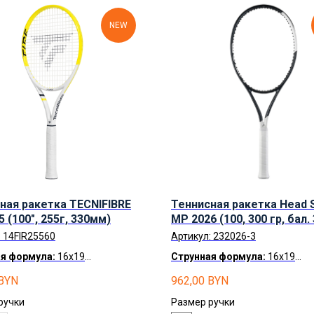
NEW
ная ракетка TECNIFIBRE
Теннисная ракетка Head 
5 (100", 255г, 330мм)
MP 2026 (100, 300 гр, бал.
:
14FIR25560
Артикул:
232026-3
я формула:
16x19
Струнная формула:
16x19
а по Беларуси
бесплатно.
Доставка по Беларуси
беспла
BYN
962,00
BYN
чка
по карте Халва
Рассрочка
по карте Халва
ручки
Размер ручки