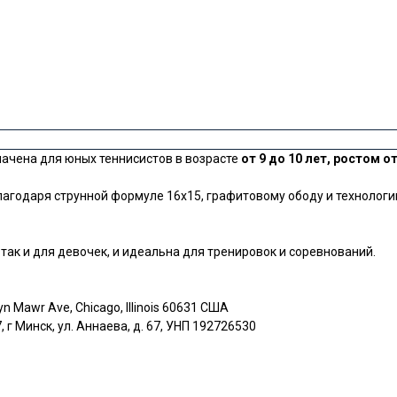
значена для юных теннисистов в возрасте
от 9 до 10 лет, ростом от
годаря струнной формуле 16x15, графитовому ободу и технологии
 так и для девочек, и идеальна для тренировок и соревнований.
yn Mawr Ave, Chicago, Illinois 60631 США
г Минск, ул. Аннаева, д. 67, УНП 192726530