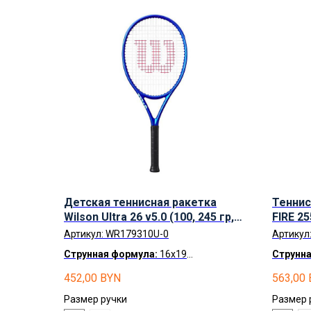
Детская теннисная ракетка
Теннис
Wilson Ultra 26 v5.0 (100, 245 гр,
FIRE 25
бал. 32 см)
Артикул:
WR179310U-0
Артикул
Струнная формула:
16x19
Струнна
Доставка по Беларуси
бесплатно.
Доставк
452,00
BYN
563,00
Рассрочка
по карте Халва
Рассро
Размер ручки
Размер 