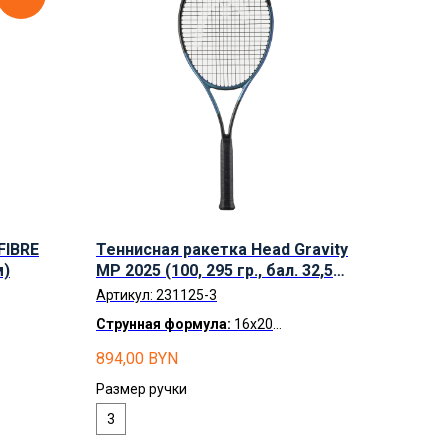
FIBRE
Теннисная ракетка Head Gravity
м)
MP 2025 (100, 295 гр., бал. 32,5
cм)
Артикул:
231125-3
Струнная формула:
16x20
тно.
Доставка по Беларуси
бесплатно.
894,00
BYN
Рассрочка
по карте Халва
Размер ручки
3