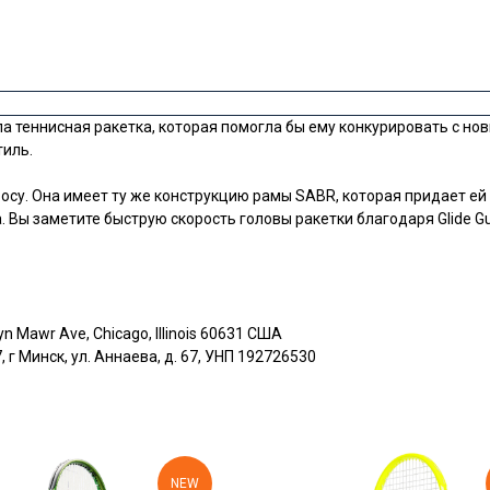
 теннисная ракетка, которая помогла бы ему конкурировать с нов
тиль.
просу. Она имеет ту же конструкцию рамы SABR, которая придает е
Вы заметите быструю скорость головы ракетки благодаря Glide Gu
yn Mawr Ave, Chicago, Illinois 60631 США
г Минск, ул. Аннаева, д. 67, УНП 192726530
NEW