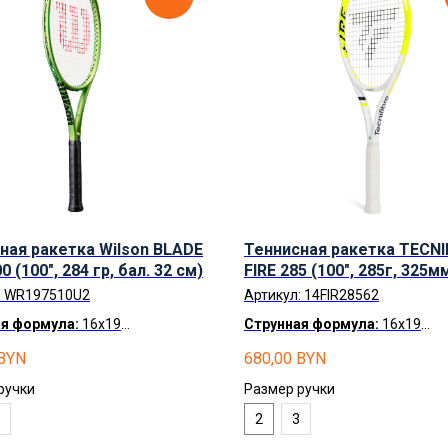
ная ракетка Wilson BLADE
Теннисная ракетка TECNI
0 (100", 284 гр, бал. 32 см)
FIRE 285 (100", 285г, 325м
:
WR197510U2
Артикул:
14FIR28562
я формула:
16x19
Струнная формула:
16x19
а по Беларуси
бесплатно.
Доставка по Беларуси
беспла
BYN
680,00
BYN
чка
по карте Халва .
Рассрочка
по карте Халва
ручки
Размер ручки
2
3