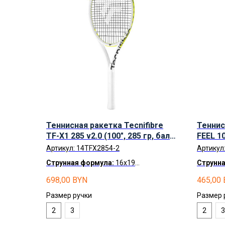
Теннисная ракетка Tecnifibre
Теннис
TF-X1 285 v2.0 (100", 285 гр, бал.
FEEL 10
33 см)
Артикул:
14TFX2854-2
Артикул
Струнная формула:
16x19
Струнна
Доставка по Беларуси
бесплатно.
Доставк
698,00
BYN
465,00
Рассрочка
по карте Халва на 2
Рассро
месяца.
Размер ручки
Размер 
2
3
2
3