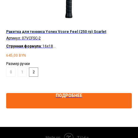
2
Ракетка для тенниса Yonex Vcore Feel (250 гр) Scarlet
Дет
Артикул:
07VCFSC-2
Арт
Струнная формула:
16x18
Ст
Доставка по Беларуси
бесплатно.
Со 
645,00
BYN
144
Рассрочка
по карте Халва на 2 месяца.
Размер ручки
Раз
0
1
2
0
ПОДРОБНЕЕ
Tilda
Made on