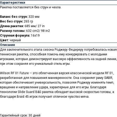
Характеристики
Ракетка поставляется без струн и чехла.
Баланс без струн:
320 мм
Вес без струн:
265 гр
Длина ракетки:
685 мм/ 27 in
Размер головы:
632 cm2/ 98 in2
Струнная формула:
16x19
Цвет:
черный
Описание
Для заключительного этапа сезона Роджеру Федереру потребовалась новая
теннисная ракетка, способная помочь ему конкурировать с молодыми
игроками, которые демонстрируют высокую эффективность на задней линии,
при этом сохраняя его уникальный стиль игры.
Wilson RF 01 Future — это облегченная версия классической модели RF 01,
разработанная для повышения маневренности. Она сохраняет раму SABR,
которая обеспечивает универсальность, позволяя Роджеру изменять темп,
вращение и направление удара, характерные для его игры. Благодаря
технологии Glide Guard B&G ракетка обладает высокой скоростью головы, а
благодаря Braid 45 игрок получает отличное чувство мяча.
Гарантийный срок: 30 дней