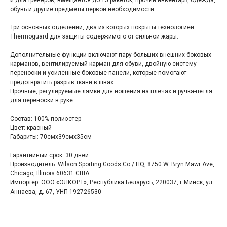
и для тренеров, вмещается до 15 ракеток, прочий инвентарь, одежда,
обувь и другие предметы первой необходимости.
Три основных отделений, два из которых покрыты технологией
Thermoguard для защиты содержимого от сильной жары.
Дополнительные функции включают пару больших внешних боковых
карманов, вентилируемый карман для обуви, двойную систему
переноски и усиленные боковые панели, которые помогают
предотвратить разрыв ткани в швах.
Прочные, регулируемые лямки для ношения на плечах и ручка-петля
для переноски в руке.
Состав: 100% полиэстер
Цвет: красный
Габариты: 70смx39смx35см
Гарантийный срок: 30 дней
Производитель: Wilson Sporting Goods Co./ HQ, 8750 W. Bryn Mawr Ave,
Chicago, Illinois 60631 США
Импортер: ООО «ОЛКОРТ», Республика Беларусь, 220037, г Минск, ул.
Аннаева, д. 67, УНП 192726530