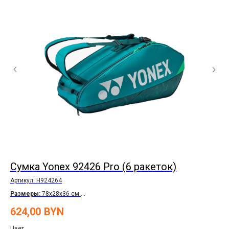
Сумка Yonex 92426 Pro (6 ракеток)
Р
20
Артикул:
H924264
Размеры:
78x28x36 см.
Арт
Доставка по Беларуси
бесплатно
Габ
624,00
BYN
Рассрочка
по карте Халва
Ра
23
Цвет