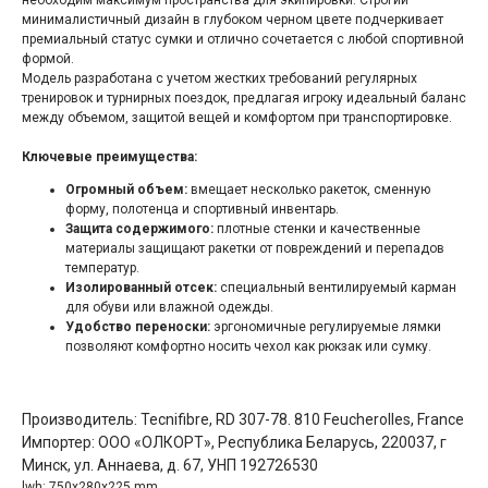
необходим максимум пространства для экипировки. Строгий
минималистичный дизайн в глубоком черном цвете подчеркивает
премиальный статус сумки и отлично сочетается с любой спортивной
формой.
Модель разработана с учетом жестких требований регулярных
тренировок и турнирных поездок, предлагая игроку идеальный баланс
между объемом, защитой вещей и комфортом при транспортировке.
Ключевые преимущества:
Огромный объем:
вмещает несколько ракеток, сменную
форму, полотенца и спортивный инвентарь.
Защита содержимого:
плотные стенки и качественные
материалы защищают ракетки от повреждений и перепадов
температур.
Изолированный отсек:
специальный вентилируемый карман
для обуви или влажной одежды.
Удобство переноски:
эргономичные регулируемые лямки
позволяют комфортно носить чехол как рюкзак или сумку.
Производитель: Tecnifibre, RD 307-78. 810 Feucherolles, France
Импортер: ООО «ОЛКОРТ», Республика Беларусь, 220037, г
Минск, ул. Аннаева, д. 67, УНП 192726530
lwh: 750x280x225 mm