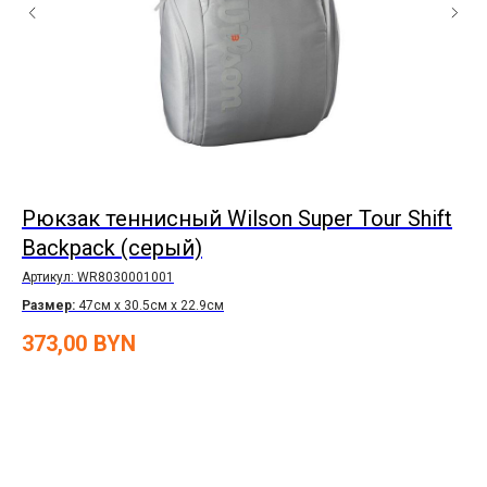
5
Рюкзак теннисный Wilson Super Tour Shift
С
Backpack (серый)
Арт
Ра
Артикул:
WR8030001001
Ра
Размер:
47см х 30.5см х 22.9см
29
373,00
BYN
Цв