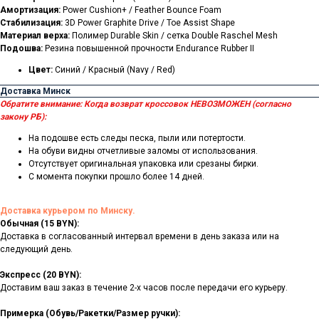
Амортизация:
Power Cushion+ / Feather Bounce Foam
Стабилизация:
3D Power Graphite Drive / Toe Assist Shape
Материал верха:
Полимер Durable Skin / сетка Double Raschel Mesh
Подошва:
Резина повышенной прочности Endurance Rubber II
Цвет:
Синий / Красный (Navy / Red)
Доставка Минск
Обратите внимание:
Когда возврат кроссовок НЕВОЗМОЖЕН (согласно
закону РБ):
На подошве есть следы песка, пыли или потертости.
На обуви видны отчетливые заломы от использования.
Отсутствует оригинальная упаковка или срезаны бирки.
С момента покупки прошло более 14 дней.
Доставка курьером по Минску.
Обычная (15 BYN):
Доставка в согласованный интервал времени в день заказа или на
следующий день.
Экспресс (20 BYN):
Доставим ваш заказ в течение 2-х часов после передачи его курьеру.
Примерка (Обувь/Ракетки/Размер ручки):