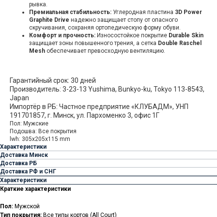
рывка.
Премиальная стабильность:
Углеродная пластина
3D Power
Graphite Drive
надежно защищает стопу от опасного
скручивания, сохраняя ортопедическую форму обуви.
Комфорт и прочность:
Износостойкое покрытие
Durable Skin
защищает зоны повышенного трения, а сетка
Double Raschel
Mesh
обеспечивает превосходную вентиляцию.
Гарантийный срок: 30 дней
Производитель: 3-23-13 Yushima, Bunkyo-ku, Tokyo 113-8543,
Japan
Импортёр в РБ: Частное предприятие «КЛУБАДМ», УНП
191701857, г. Минск, ул. Пархоменко 3, офис 1Г
Пол: Мужские
Подошва: Все покрытия
lwh: 305x205x115 mm
Характеристики
Доставка Минск
Доставка РБ
Доставка РФ и СНГ
Характеристики
Краткие характеристики
Пол:
Мужской
Тип покрытия:
Все типы кортов (All Court)