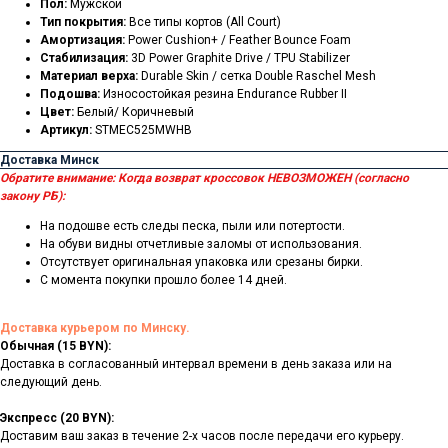
Пол:
Мужской
Тип покрытия:
Все типы кортов (All Court)
Амортизация:
Power Cushion+ / Feather Bounce Foam
Стабилизация:
3D Power Graphite Drive / TPU Stabilizer
Материал верха:
Durable Skin / сетка Double Raschel Mesh
Подошва:
Износостойкая резина Endurance Rubber II
Цвет:
Белый/ Коричневый
Артикул:
STMEC525MWHB
Доставка Минск
Обратите внимание:
Когда возврат кроссовок НЕВОЗМОЖЕН (согласно
закону РБ):
На подошве есть следы песка, пыли или потертости.
На обуви видны отчетливые заломы от использования.
Отсутствует оригинальная упаковка или срезаны бирки.
С момента покупки прошло более 14 дней.
Доставка курьером по Минску.
Обычная (15 BYN):
Доставка в согласованный интервал времени в день заказа или на
следующий день.
Экспресс (20 BYN):
Доставим ваш заказ в течение 2-х часов после передачи его курьеру.