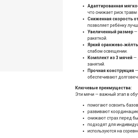
Адаптированная мягко
что снижает риск травм
Сниженная скорость о
позволяет ребёнку лучш
Увеличенный размер
— 
ракеткой.
Яркий оранжево‑жёлты
слабом освещении.
Комплект из 3 мячей
— 
занятий.
Прочная конструкция
—
обеспечивают долговеч
Ключевые преимущества:
Эти мячи — важный этап в обу
помогают освоить базов
развивают координацию 
снижают страх перед бы
подходят для индивидуа
используются на соревн