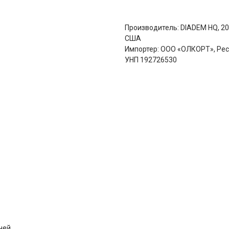
Производитель: DIADEM HQ, 200
США
Импортер: ООО «ОЛКОРТ», Респу
УНП 192726530
чей.