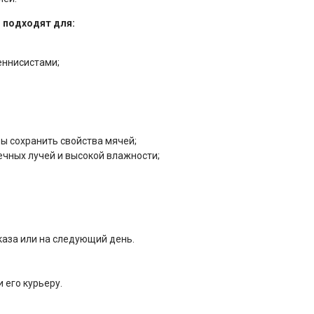
 подходят для:
еннисистами;
бы сохранить свойства мячей;
ечных лучей и высокой влажности;
каза или на следующий день.
 его курьеру.