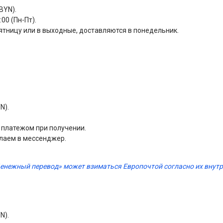
BYN).
00 (Пн-Пт).
ятницу или в выходные, доставляются в понедельник.
N).
м платежом при получении.
лаем в мессенджер.
Денежный перевод» может взиматься Европочтой согласно их вну
N).