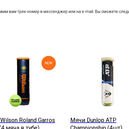
им вам трек-номер в мессенджер или на e-mail. Вы сможете следи
NEW
Wilson Roland Garros
Мячи Dunlop ATP
(4 мяча в тубе)
Championship (4шт)