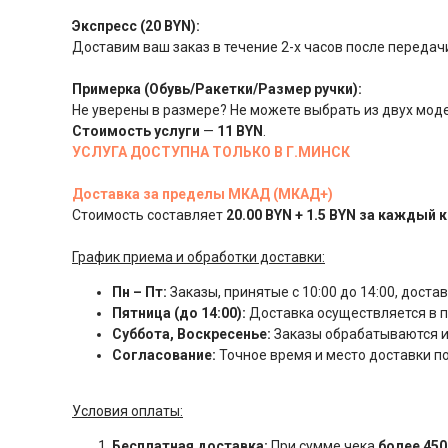
Экспресс (20 BYN):
Доставим ваш заказ в течение 2-х часов после передачи
Примерка (Обувь/Ракетки/Размер ручки):
Не уверены в размере? Не можете выбрать из двух моде
Стоимость
услуги
—
11 BYN
.
УСЛУГА ДОСТУПНА ТОЛЬКО В Г.МИНСК
Доставка за пределы МКАД (МКАД+)
Стоимость составляет
20.00 BYN + 1.5 BYN за каждый 
График приема и обработки доставки:
Пн – Пт:
Заказы, принятые с 10:00 до 14:00, доста
Пятница (до 14:00):
Доставка осуществляется в пя
Суббота, Воскресенье:
Заказы обрабатываются и
Согласование:
Точное время и место доставки 
Условия оплаты:
Бесплатная доставка:
При сумме чека
более 450