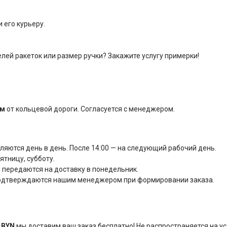
 его курьеру.
лей ракеток или размер ручки? Закажите услугу примерки!
км
от кольцевой дороги. Согласуется с менеджером.
вляются день в день. После 14:00 — на следующий рабочий день.
тницу, субботу.
 передаются на доставку в понедельник.
подтверждаются нашим менеджером при формировании заказа.
 BYN
мы доставим ваш заказ бесплатно! Не распространяется на у