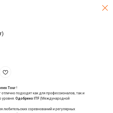
т)
onex Tour
!
r
отлично подходят как для профессионалов, так и
о уровня.
Одобрено ITF
(Международной
я любительских соревнований и регулярных