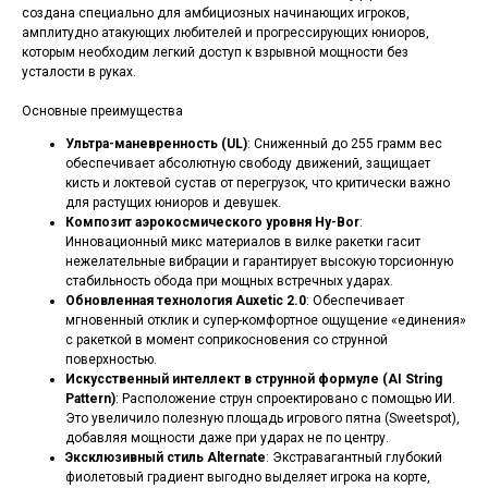
создана специально для амбициозных начинающих игроков,
амплитудно атакующих любителей и прогрессирующих юниоров,
которым необходим легкий доступ к взрывной мощности без
усталости в руках.
Основные преимущества
Ультра-маневренность (UL)
: Сниженный до 255 грамм вес
обеспечивает абсолютную свободу движений, защищает
кисть и локтевой сустав от перегрузок, что критически важно
для растущих юниоров и девушек.
Композит аэрокосмического уровня Hy-Bor
:
Инновационный микс материалов в вилке ракетки гасит
нежелательные вибрации и гарантирует высокую торсионную
стабильность обода при мощных встречных ударах.
Обновленная технология Auxetic 2.0
: Обеспечивает
мгновенный отклик и супер-комфортное ощущение «единения»
с ракеткой в момент соприкосновения со струнной
поверхностью.
Искусственный интеллект в струнной формуле (AI String
Pattern)
: Расположение струн спроектировано с помощью ИИ.
Это увеличило полезную площадь игрового пятна (Sweetspot),
добавляя мощности даже при ударах не по центру.
Эксклюзивный стиль Alternate
: Экстравагантный глубокий
фиолетовый градиент выгодно выделяет игрока на корте,