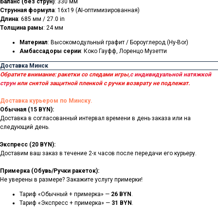
Баланс (без струн)
: 330 мм
Струнная формула
: 16x19 (AI-оптимизированная)
Длина
: 685 мм / 27.0 in
Толщина рамы
: 24 мм
Материал
: Высокомодульный графит / Бороуглерод (Hy-Bor)
Амбассадоры серии
: Коко Гауфф, Лоренцо Музетти
Доставка Минск
Обратите внимание: ракетки со следами игры,
с индивидуальной натяжкой
струн
или снятой защитной пленкой с ручки возврату не подлежат.
Доставка курьером по Минску.
Обычная (15 BYN):
Доставка в согласованный интервал времени в день заказа или на
следующий день.
Экспресс (20 BYN):
Доставим ваш заказ в течение 2-х часов после передачи его курьеру.
Примерка (Обувь/Ручки ракеток):
Не уверены в размере? Закажите услугу примерки!
Тариф «Обычный + примерка» —
26 BYN
.
Тариф «Экспресс + примерка» —
31 BYN
.