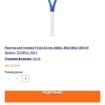
см)
Ракетка для тенниса Yonex Ezone Alpha L Blast Blue (260 гр)
Тен
Артикул:
TEZAPL5_1BB-3
Арт
Струнная формула:
16x18
Ст
Доставка по Беларуси
бесплатно.
Дос
690,00
BYN
871
Рассрочка
по карте Халва
Ра
Размер ручки
Раз
1
2
3
2
ПОДРОБНЕЕ