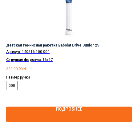
,
Детская теннисная ракетка Babolat Drive Junior 25
Тен
см
Артикул:
140516-100-000
Арт
Струнная формула:
16x17
Ст
Рассрочка
по карте Халва на 2 месяца.
333,00
BYN
Дос
723
Ра
Размер ручки
Раз
000
2
ПОДРОБНЕЕ