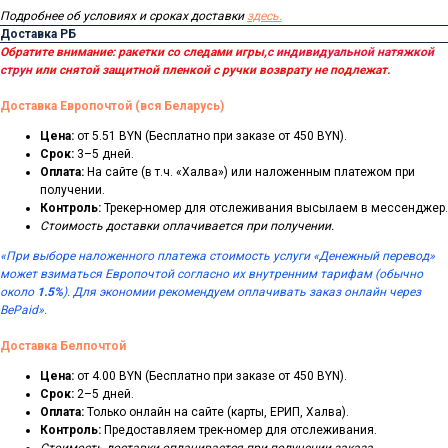
Подробнее об условиях и сроках доставки
здесь.
Доставка РБ
Обратите внимание: ракетки со следами игры,
с индивидуальной натяжкой
струн
или снятой защитной пленкой с ручки возврату не подлежат.
Доставка Европочтой (вся Беларусь)
Цена:
от 5.51 BYN (Бесплатно при заказе от 450 BYN).
Срок:
3–5 дней.
Оплата:
На сайте (в т.ч. «Халва») или наложенным платежом при
получении.
Контроль:
Трекер-номер для отслеживания высылаем в мессенджер.
Стоимость доставки оплачивается при получении.
«При выборе наложенного платежа стоимость услуги «Денежный перевод»
может взиматься Европочтой согласно их внутренним тарифам (обычно
около
1.5%
). Для экономии рекомендуем оплачивать заказ онлайн через
BePaid».
Доставка Белпочтой
Цена:
от 4.00 BYN (Бесплатно при заказе от 450 BYN).
Срок:
2–5 дней.
Оплата:
Только онлайн на сайте (карты, ЕРИП, Халва).
Контроль:
Предоставляем трек-номер для отслеживания.