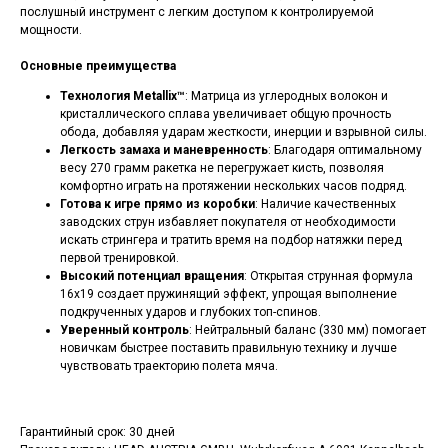
послушный инструмент с легким доступом к контролируемой
мощности.
Основные преимущества
Технология Metallix™
: Матрица из углеродных волокон и
кристаллического сплава увеличивает общую прочность
обода, добавляя ударам жесткости, инерции и взрывной силы.
Легкость замаха и маневренность
: Благодаря оптимальному
весу 270 грамм ракетка не перегружает кисть, позволяя
комфортно играть на протяжении нескольких часов подряд.
Готова к игре прямо из коробки
: Наличие качественных
заводских струн избавляет покупателя от необходимости
искать стрингера и тратить время на подбор натяжки перед
первой тренировкой.
Высокий потенциал вращения
: Открытая струнная формула
16x19 создает пружинящий эффект, упрощая выполнение
подкрученных ударов и глубоких топ-спинов.
Уверенный контроль
: Нейтральный баланс (330 мм) помогает
новичкам быстрее поставить правильную технику и лучше
чувствовать траекторию полета мяча.
Гарантийный срок: 30 дней