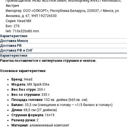
Производитель: HEAD AUSTRIA GMBH, Wuhrkopfweg A-6921 Kennelbach,
Австрия
Импортер: ООО «ОЛКОРТ», Республика Беларусь, 220037, г Минск, ул.
Аннаева, д. 67, УНП 192726530
Серия: Head MX
Вес: 270
lwh: 710x320x80 mm
Характеристики
Доставка Минск
Доставка РБ
Доставка РФ и СНГ
Характеристики
Ракетка поставляется с натянутыми струнами и чехлом.
Основные характеристики
Бренд:
Head.
Модель:
MX Spark Elite.
Вес без струн:
265 г.
Вес со струнами:
335 г.
Площадь головки:
102 кв. дюйма (660 кв. см).
Баланс:
33,5 см (смещение в голову — «1/3 баланс в голову»).
Длина:
68,5 см (27 дюймов).
Струнная формула:
16×19.
Размер ручки:
2
Материал:
алюминиевый композит.