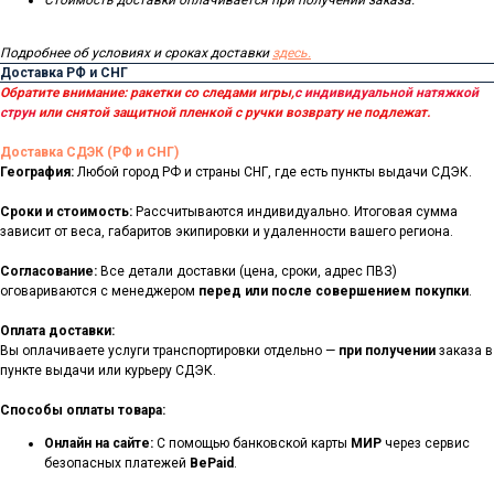
Стоимость доставки оплачивается при получении заказа.
Подробнее об условиях и сроках доставки
здесь.
Доставка РФ и СНГ
Обратите внимание: ракетки со следами игры,
с индивидуальной натяжкой
струн
или снятой защитной пленкой с ручки возврату не подлежат.
Доставка СДЭК (РФ и СНГ)
География:
Любой город РФ и страны СНГ, где есть пункты выдачи СДЭК.
Сроки и стоимость:
Рассчитываются индивидуально. Итоговая сумма
зависит от веса, габаритов экипировки и удаленности вашего региона.
Согласование:
Все детали доставки (цена, сроки, адрес ПВЗ)
оговариваются с менеджером
перед или после совершением покупки
.
Оплата доставки:
Вы оплачиваете услуги транспортировки отдельно —
при получении
заказа в
пункте выдачи или курьеру СДЭК.
Способы оплаты товара:
Онлайн на сайте:
С помощью банковской карты
МИР
через сервис
безопасных платежей
BePaid
.