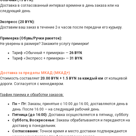
Обычная (15 BYN):
Доставка в согласованный интервал времени в день заказа или на
следующий день.
Экспресс (20 BYN):
Доставим ваш заказ в течение 2-х часов после передачи его курьеру.
Примерка (Обувь/Ручки ракеток):
Не уверены в размере? Закажите услугу примерки!
Тариф «Обычный + примерка» —
26 BYN
.
Тариф «Экспресс + примерка» —
31 BYN
.
Доставка за пределы МКАД (МКАД+)
Стоимость составляет
20.00 BYN + 1.5 BYN за каждый км
от кольцевой
дороги. Согласуется с менеджером.
График приема и обработки заказов:
Пн – Пт:
Заказы, принятые с 10:00 до 16:00, доставляются день в
день. После 16:00 — на следующий рабочий день.
Пятница (до 16:00):
Доставка осуществляется в пятницу, субботу.
Суббота, Воскресенье:
Заказы обрабатываются и передаются на
доставку в понедельник.
Согласование:
Точное время и место доставки подтверждаются