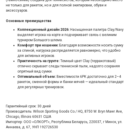
(темно-синий) создана для теннисистов, которым необходимо место
не только для ракеток, но и для полной экипировки, обуви и
аксессуаров.
Основные преимущества
Коллекционный дизайн 2026:
Насыщенная палитра Clay/Navy
выделяет игрока на корте и подчеркивает связь с великим
турниром Большого шлема.
Комфорт при ношении:
Благодаря возможности носить сумку
за спиной, нагрузка распределяется равномерно, что удобно
для активных игроков.
Практичность на грунте:
Темный цвет Clay (терракотовый)
отлично скрывает следы теннисной пыли, надолго сохраняя
опрятный вид сумки.
Оптимальный объем:
Вместимости 6PK достаточно для 2–4
ракеток, сменной формы и банки мячей — идеальный стандарт
для регулярных тренировок.
Гарантийный срок: 30 дней
Производитель: Wilson Sporting Goods Co./ HQ, 8750 W. Bryn Mawr Ave,
Chicago, Illinois 60631 США
Импортер: ООО «ОЛКОРТ», Республика Беларусь, 220037, г Минск, ул.
Аннаева, д. 67, УНП 192726530