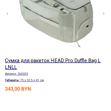
Сумка для ракеток HEAD Pro Duffle Bag L
Р
LNLL
v3
Артикул:
260303
Арт
Габариты:
75 x 32.5 x 41 см
Габ
Ра
343,00
BYN
37