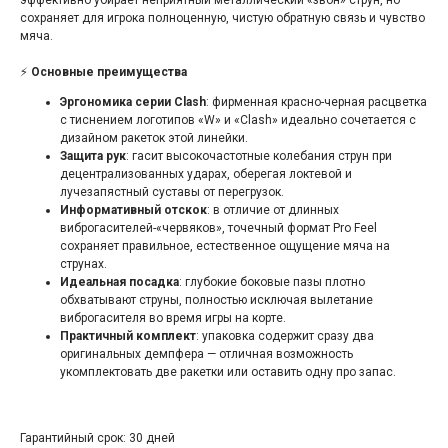
эффективно убирает неприятный металлический «звон» струн, но
сохраняет для игрока полноценную, чистую обратную связь и чувство
мяча.
⚡
Основные преимущества
Эргономика серии Clash
: фирменная красно-черная расцветка
с тиснением логотипов «W» и «Clash» идеально сочетается с
дизайном ракеток этой линейки.
Защита рук
: гасит высокочастотные колебания струн при
децентрализованных ударах, оберегая локтевой и
лучезапястный суставы от перегрузок.
Информативный отскок
: в отличие от длинных
виброгасителей-«червяков», точечный формат Pro Feel
сохраняет правильное, естественное ощущение мяча на
струнах.
Идеальная посадка
: глубокие боковые пазы плотно
обхватывают струны, полностью исключая вылетание
виброгасителя во время игры на корте.
Практичный комплект
: упаковка содержит сразу два
оригинальных демпфера — отличная возможность
укомплектовать две ракетки или оставить одну про запас.
Гарантийный срок: 30 дней