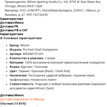
Производитель: Wilson Sporting Goods Co./ HQ, 8750 W. Bryn Mawr Ave,
Chicago, Illinois 60631 США
Импортер: ООО «ОЛКОРТ», Республика Беларусь, 220037, г Минск, ул.
Аннаева, д. 67, УНП 192726530
Характеристики
Доставка Минск
Доставка РБ
Доставка РФ и СНГ
Характеристики
⚙️ Основные характеристики
Бренд
: Wilson
Модель
: Pro Feel Clash Dampeners
Артикул
: WR8405701001
Количество в упаковке
: 2 штуки
Материал
: 100% высококачественный термопластичный полиуретан
Форма
: Круглая / Точечная
Цвет
: Черный / Красный (Black / Clash Red)
Назначение
: Поглощение ударной вибрации, глушение звука,
профилактика «теннисного локтя»
Совместимость
: Подходит к любым теннисным ракеткам (идеально
для ракеток серий Wilson Clash)
Доставка Минск
Доставка курьером по Минску.
Обычная (15 BYN):