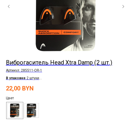
Виброгаситель Head Xtra Damp (2 шт.)
В
Артикул:
285511-OR-1
Арт
В упаковке
2 штуки
Цвет:
черный/оранжевый,чёрный/белый
22,00
BYN
20
Цвет