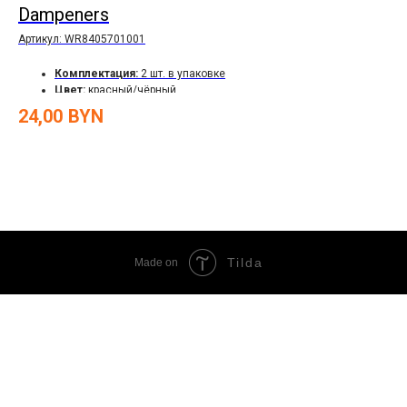
Dampeners
Артикул:
WR8405701001
30
Комплектация:
2 шт. в упаковке
Цв
Цвет:
красный/чёрный
24,00
BYN
Tilda
Made on