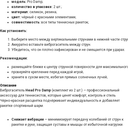
модель:
Pro Damp;
количество в упаковке:
2 шт.;
материал:
силикон, резина;
цвет:
чёрный с красными элементами;
совместимость:
все типы теннисных ракеток;
Как установить:
Выберите место между вертикальными струнами в нижней части стру
Аккуратно вставьте виброгаситель между струн.
Убедитесь, что он плотно зафиксирован и не смещается при ударах.
Рекомендации:
размещайте ближе к центру струнной поверхности для максимальног
проверяйте крепление перед каждой игрой;
храните в сухом месте, избегая прямых солнечных лучей;
Описание
Виброгаситель
Head Pro Damp
(комплект из 2 шт.) — профессиональный
аксессуар для теннисистов, которые ценят комфорт, контроль и стиль.
Чёрно‑красная расцветка подчёркивает индивидуальность и добавляет
ракетке спортивный шарм.
Снижает вибрации
— минимизирует передачу колебаний от струн к
ракетке и руке, защищая суставы и мышцы от избыточной нагрузки.