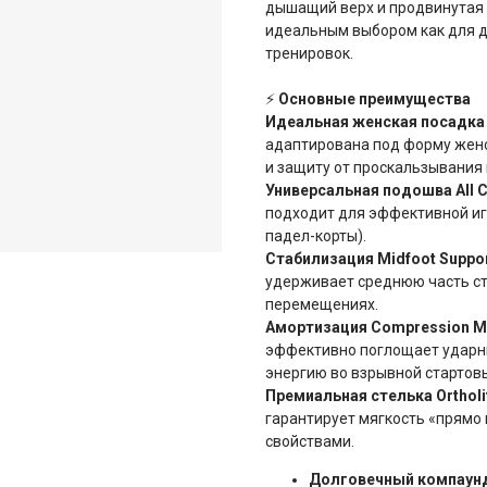
дышащий верх и продвинутая 
идеальным выбором как для д
тренировок.
⚡
Основные преимущества
Идеальная женская посадка (
адаптирована под форму жен
и защиту от проскальзывания 
Универсальная подошва All C
подходит для эффективной игр
падел-корты).
Стабилизация Midfoot Suppo
удерживает среднюю часть ст
перемещениях.
Амортизация Compression M
эффективно поглощает ударны
энергию во взрывной стартов
Премиальная стелька Ortholit
гарантирует мягкость «прямо
свойствами.
Долговечный компаунд