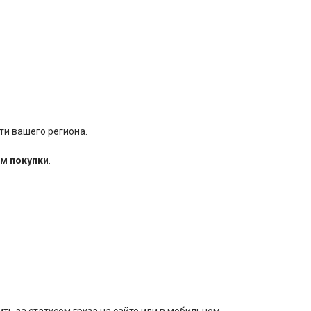
ти вашего региона.
м покупки
.
ть за статусом груза на сайте или в мобильном