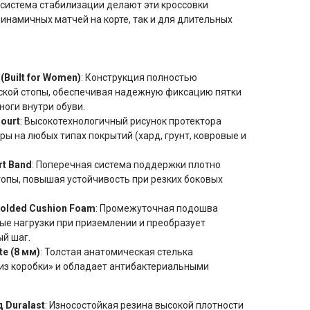
система стабилизации делают эти кроссовки
инамичных матчей на корте, так и для длительных
Built for Women)
: Конструкция полностью
ской стопы, обеспечивая надежную фиксацию пятки
ноги внутри обуви.
ourt
: Высокотехнологичный рисунок протектора
ы на любых типах покрытий (хард, грунт, ковровые и
rt Band
: Поперечная система поддержки плотно
опы, повышая устойчивость при резких боковых
olded Cushion Foam
: Промежуточная подошва
е нагрузки при приземлении и преобразует
ый шаг.
e (8 мм)
: Толстая анатомическая стелька
 из коробки» и обладает антибактериальными
 Duralast
: Износостойкая резина высокой плотности