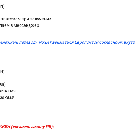
N).
м платежом при получении.
лаем в мессенджер.
Денежный перевод» может взиматься Европочтой согласно их вну
N).
ва).
живания.
заказа.
ЖЕН (согласно закону РБ):