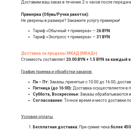
Доставим ваш заказ в течение 2-х часов после передачи
Примерка (Обувь/Ручки ракеток):
Не уверены в размере? Закажите услугу примерки!
Тариф «Обычный + примерка» —
26 BYN
.
Тариф «Экспресс + примерка» —
31 BYN
.
Доставка за пределы МКАД (МКАД+)
Стоимость составляет
20.00 BYN + 1.5 BYN за каждый 
График приема и обработки заказов:
Пн – Пт:
Заказы, принятые с 10:00 до 16:00, доста
Пятница (до 16:00):
Доставка осуществляется в пя
Суббота, Воскресенье:
Заказы обрабатываются и
Согласование:
Точное время и место доставки 
Условия оплаты:
Бесплатная доставка:
При сумме чека
более 450