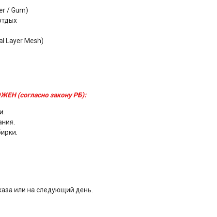
er / Gum)
отдых
l Layer Mesh)
ЖЕН (согласно закону РБ):
и.
ания.
бирки.
каза или на следующий день.