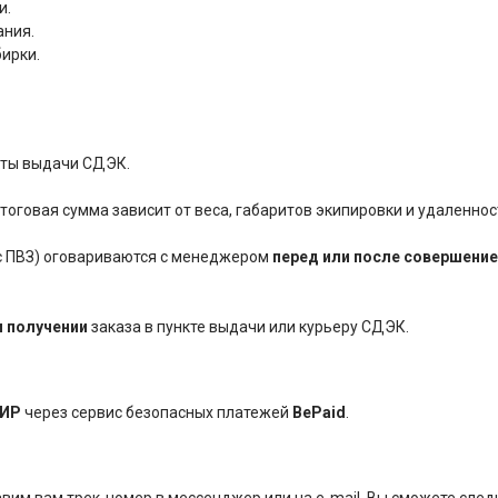
и.
ания.
бирки.
нкты выдачи СДЭК.
оговая сумма зависит от веса, габаритов экипировки и удаленнос
ес ПВЗ) оговариваются с менеджером
перед или после совершение
и получении
заказа в пункте выдачи или курьеру СДЭК.
ИР
через сервис безопасных платежей
BePaid
.
им вам трек-номер в мессенджер или на e-mail. Вы сможете следи