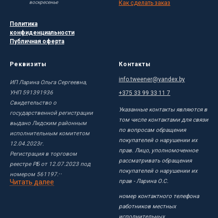
Как сделать заказ
воскресенье
Политика
конфиденциальности
Публичная оферта
Реквизиты
Контакты
info.tweener@yandex.by
ИП Ларина Ольга Сергеевна,
УНП 591391936
+375 33 99 33 11 7
Свидетельство о
Указанные контакты являются в
государственной регистрации
том числе контактами для связи
выдано Лидским районным
по вопросам обращения
исполнительным комитетом
покупателей о нарушении их
12.04.2023г.
прав. Лицо, уполномоченное
Регистрация в торговом
рассматривать обращения
реестре РБ от 12.07.2023 под
покупателей о нарушении их
..
номером 561197.
прав - Ларина О.С.
Читать далее
номер контактного телефона
работников местных
исполнительных