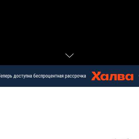
перь доступна беспроцентная рассрочка
О