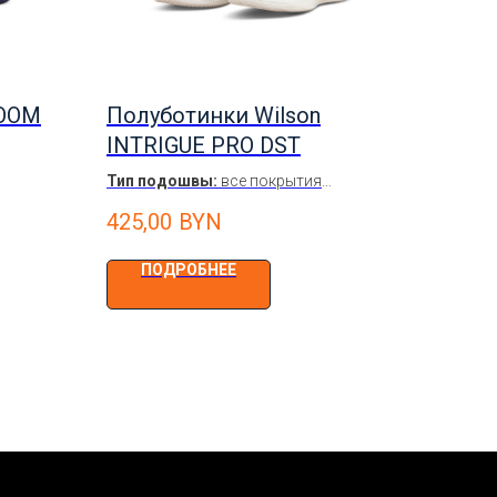
ZOOM
Полуботинки Wilson
INTRIGUE PRO DST
Тип подошвы:
все покрытия
/ Белый
Цвет:
Белый / Серо-зеленый /
425,00
BYN
Коричневый
Женские
ПОДРОБНЕЕ