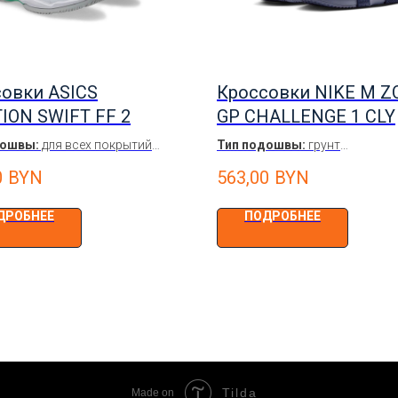
овки ASICS
Кроссовки NIKE M 
ION SWIFT FF 2
GP CHALLENGE 1 CLY
дошвы:
для всех покрытий
Тип подошвы:
грунт
лый/зелёный/розовый
Цвет:
Голубой / Темно-синий 
0
BYN
563,00
BYN
е
Мужские
ДРОБНЕЕ
ПОДРОБНЕЕ
Tilda
Made on