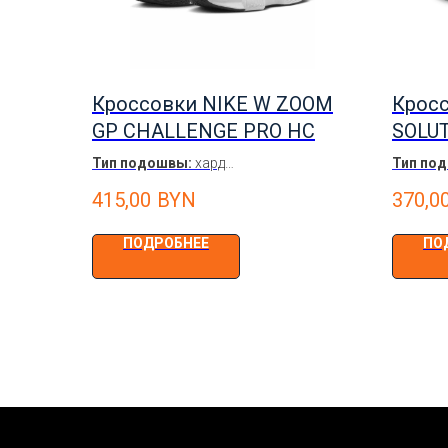
Кроссовки NIKE W ZOOM
Кросс
GP CHALLENGE PRO HC
SOLUT
Тип подошвы:
хард
Тип по
Цвет:
Белый / Чёрный
Цвет:
бе
415,00
BYN
370,0
Женские
Мужски
ПОДРОБНЕЕ
ПО