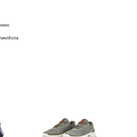
ниях.
пиклбола.