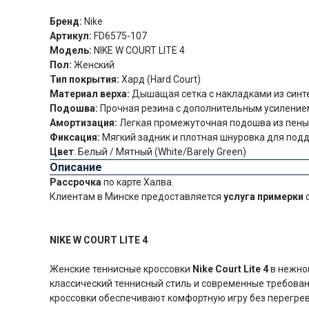
Бренд:
Nike
Артикул:
FD6575-107
Модель:
NIKE W COURT LITE 4
Пол:
Женский
Тип покрытия:
Хард (Hard Court)
Материал верха:
Дышащая сетка с накладками из синт
Подошва:
Прочная резина с дополнительным усилением
Амортизация:
Легкая промежуточная подошва из пены
Фиксация:
Мягкий задник и плотная шнуровка для подд
Цвет
: Белый / Мятный (White/Barely Green)
Описание
Рассрочка
по карте Халва.
Клиентам в Минске предоставляется
услуга примерки
с
NIKE W COURT LITE 4
Женские теннисные кроссовки
Nike Court Lite 4
в нежной
классический теннисный стиль и современные требован
кроссовки обеспечивают комфортную игру без перегрев