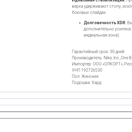
верха удерживают стопу, искл
боковых слайдах.
Долговечность XDR:
Вы
дополнительно усилена 
медиальная зона).
Гарантийный срок: 30 дней
Производитель:
Nike, Inc.,One
Импортер: ООО «ОЛКОРТ», Респу
УНП 192726530
Пол: Женские
Подошва: Хард