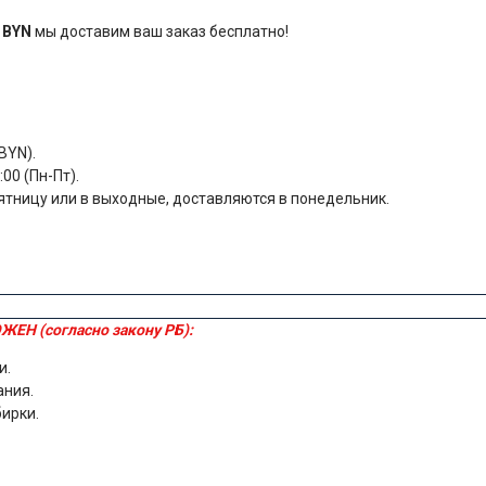
 BYN
мы доставим ваш заказ бесплатно!
BYN).
00 (Пн-Пт).
ятницу или в выходные, доставляются в понедельник.
ЖЕН (согласно закону РБ):
и.
ания.
бирки.