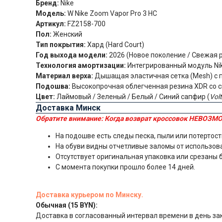
Бренд:
Nike
Модель:
W Nike Zoom Vapor Pro 3 HC
Артикул:
FZ2158-700
Пол:
Женский
Тип покрытия:
Хард (Hard Court)
Год выхода модели:
2026 (Новое поколение / Свежая 
Технология амортизации:
Интегрированный модуль Nik
Материал верха:
Дышащая эластичная сетка (Mesh) с
Подошва:
Высокопрочная облегченная резина XDR со 
Цвет:
Лаймовый / Зеленый / Белый / Синий сапфир (
Vol
Доставка Минск
Обратите внимание:
Когда возврат кроссовок НЕВОЗМО
На подошве есть следы песка, пыли или потертост
На обуви видны отчетливые заломы от использов
Отсутствует оригинальная упаковка или срезаны 
С момента покупки прошло более 14 дней.
Доставка курьером по Минску.
Обычная (15 BYN):
Доставка в согласованный интервал времени в день за