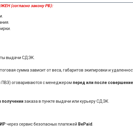
ЖЕН (согласно закону РБ):
и.
ания.
бирки.
нкты выдачи СДЭК.
оговая сумма зависит от веса, габаритов экипировки и удаленнос
ес ПВЗ) оговариваются с менеджером
перед или после совершение
и получении
заказа в пункте выдачи или курьеру СДЭК.
ИР
через сервис безопасных платежей
BePaid
.