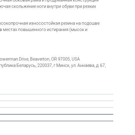
ючая скольжение ноги внутри обуви при резких
сокопрочная износостойкая резина на подошве
в местах повышенного истирания (мысок и
 Bowerman Drive, Beaverton, OR 97005, USA
блика Беларусь, 220037, г Минск, ул. Аннаева, д. 67,