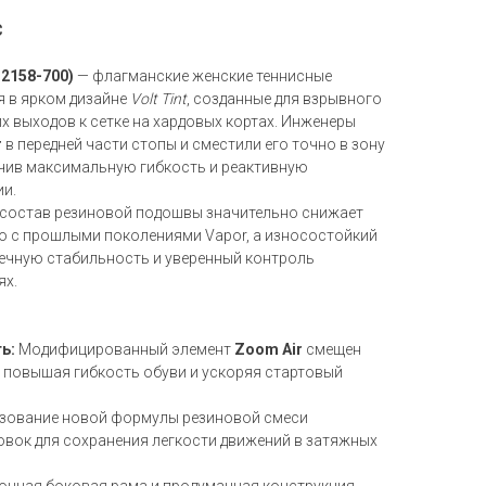
C
Z2158-700)
— флагманские женские теннисные
я в ярком дизайне
Volt Tint
, созданные для взрывного
их выходов к сетке на хардовых кортах. Инженеры
r
в передней части стопы и сместили его точно в зону
чив максимальную гибкость и реактивную
и.
состав резиновой подошвы значительно снижает
ю с прошлыми поколениями Vapor, а износостойкий
речную стабильность и уверенный контроль
ях.
ь:
Модифицированный элемент
Zoom Air
смещен
, повышая гибкость обуви и ускоряя стартовый
зование новой формулы резиновой смеси
овок для сохранения легкости движений в затяжных
очная боковая рама и продуманная конструкция