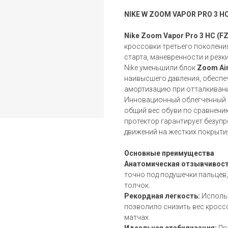
NIKE W ZOOM VAPOR PRO 3 H
Nike Zoom Vapor Pro 3 HC (F
кроссовки третьего поколени
старта, маневренности и резк
Nike уменьшили блок
Zoom Ai
наивысшего давления, обеспе
амортизацию при отталкивани
Инновационный облегченный 
общий вес обуви по сравнени
протектор гарантирует безуп
движений на жестких покрыти
Основные преимущества
Анатомическая отзывчивост
точно под подушечки пальцев
толчок.
Рекордная легкость:
Исполь
позволило снизить вес кросс
матчах.
Идеальная стабилизация:
Пр