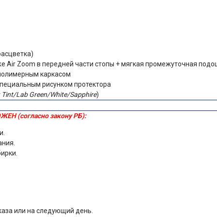
расцветка)
e Air Zoom в передней части стопы + мягкая промежуточная подо
 полимерным каркасом
специальным рисунком протектора
t Tint/Lab Green/White/Sapphire
)
ЖЕН (согласно закону РБ):
и.
ания.
бирки.
каза или на следующий день.