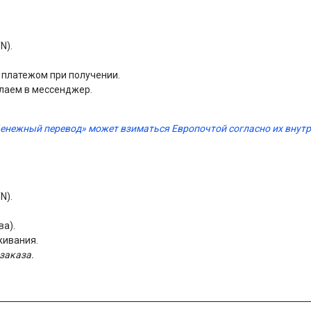
N).
м платежом при получении.
лаем в мессенджер.
Денежный перевод» может взиматься Европочтой согласно их вну
N).
ва).
живания.
заказа.