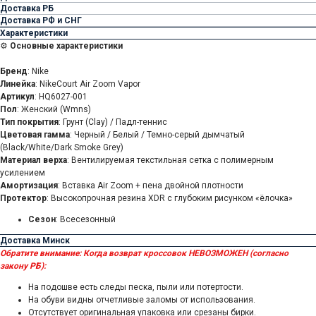
Доставка РБ
Доставка РФ и СНГ
Характеристики
⚙️
Основные характеристики
Бренд
: Nike
Линейка
: NikeCourt Air Zoom Vapor
Артикул
: HQ6027-001
Пол
: Женский (Wmns)
Тип покрытия
: Грунт (Clay) / Падл-теннис
Цветовая гамма
: Черный / Белый / Темно-серый дымчатый
(Black/White/Dark Smoke Grey)
Материал верха
: Вентилируемая текстильная сетка с полимерным
усилением
Амортизация
: Вставка Air Zoom + пена двойной плотности
Протектор
: Высокопрочная резина XDR с глубоким рисунком «ёлочка»
Сезон
: Всесезонный
Доставка Минск
Обратите внимание:
Когда возврат кроссовок НЕВОЗМОЖЕН (согласно
закону РБ):
На подошве есть следы песка, пыли или потертости.
На обуви видны отчетливые заломы от использования.
Отсутствует оригинальная упаковка или срезаны бирки.