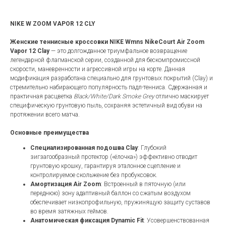
NIKE W ZOOM VAPOR 12 CLY
Женские теннисные кроссовки NIKE Wmns NikeCourt Air Zoom
Vapor 12 Clay
— это долгожданное триумфальное возвращение
легендарной флагманской серии, созданной для бескомпромиссной
скорости, маневренности и агрессивной игры на корте. Данная
модификация разработана специально для грунтовых покрытий (Clay) и
стремительно набирающего популярность падл-тенниса. Сдержанная и
практичная расцветка
Black/White/Dark Smoke Grey
отлично маскирует
специфическую грунтовую пыль, сохраняя эстетичный вид обуви на
протяжении всего матча.
Основные преимущества
Специализированная подошва Clay
: Глубокий
зигзагообразный протектор («ёлочка») эффективно отводит
грунтовую крошку, гарантируя эталонное сцепление и
контролируемое скольжение без пробуксовок.
Амортизация Air Zoom
: Встроенный в пяточную (или
переднюю) зону адаптивный баллон со сжатым воздухом
обеспечивает низкопрофильную, пружинящую защиту суставов
во время затяжных геймов.
Анатомическая фиксация Dynamic Fit
: Усовершенствованная