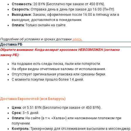
Стоимость:
20 BYN (Бесплатно при заказе от 450 BYN).
Скорость:
Отправка день в день при заказе до 16:00 (Пн-Пт).
Выходные:
Заказы, оформленные после 16:00 в пятницу или в
выходные, доставляются в понедельник.
Оплата:
Только онлайн на сайте.
Подробнее об условиях и сроках доставки
здесь.
Доставка РБ
Обратите внимание:
Когда возврат кроссовок НЕВОЗМОЖЕН (согласно
закону РБ):
На подошве есть следы песка, пыли или потертости.
На обуви видны отчетливые заломы от использования.
Отсутствует оригинальная упаковка или срезаны бирки.
С момента покупки прошло более 14 дней.
Доставка Европочтой (вся Беларусь)
Цена:
от 5.51 BYN (Бесплатно при заказе от 450 BYN).
Срок:
3–5 дней.
Оплата:
На сайте (в т.ч. «Халва») или наложенным платежом при
получении.
Контроль:
Трекер-номер для отслеживания высылаем в мессенджер.