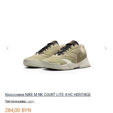
Кроссовки NIKE M NK COURT LITE 4 HC HERITAGE
Кр
Тип подошвы:
хард
Ти
Цвет:
Пустынный хаки/Оливковый / Ретро-комбинации
Цв
284,00
BYN
41
Мужские
Му