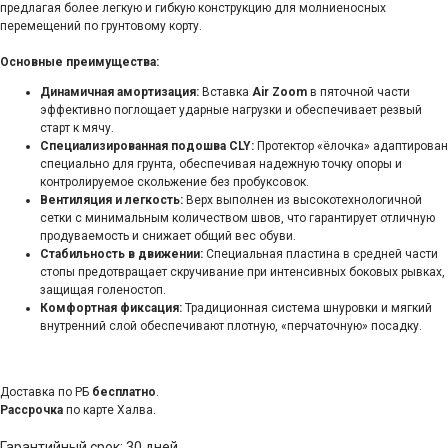
предлагая более легкую и гибкую конструкцию для молниеносных
перемещений по грунтовому корту.
Основные преимущества:
Динамичная амортизация:
Вставка
Air Zoom
в пяточной части
эффективно поглощает ударные нагрузки и обеспечивает резвый
старт к мячу.
Специализированная подошва CLY:
Протектор «ёлочка» адаптирован
специально для грунта, обеспечивая надежную точку опоры и
контролируемое скольжение без пробуксовок.
Вентиляция и легкость:
Верх выполнен из высокотехнологичной
сетки с минимальным количеством швов, что гарантирует отличную
продуваемость и снижает общий вес обуви.
Стабильность в движении:
Специальная пластина в средней части
стопы предотвращает скручивание при интенсивных боковых рывках,
защищая голеностоп.
Комфортная фиксация:
Традиционная система шнуровки и мягкий
внутренний слой обеспечивают плотную, «перчаточную» посадку.
Доставка по РБ
бесплатно
.
Рассрочка
по карте Халва.
Гарантийный срок: 30 дней