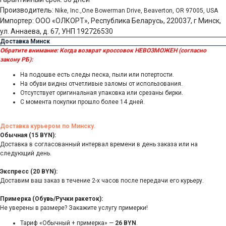
Производитель:
Nike, Inc.,One Bowerman Drive, Beaverton, OR 97005, USA
Импортер: ООО «ОЛКОРТ», Республика Беларусь, 220037, г Минск,
ул. Аннаева, д. 67, УНП 192726530
Доставка Минск
Обратите внимание:
Когда возврат кроссовок НЕВОЗМОЖЕН (согласно
закону РБ):
На подошве есть следы песка, пыли или потертости.
На обуви видны отчетливые заломы от использования.
Отсутствует оригинальная упаковка или срезаны бирки.
С момента покупки прошло более 14 дней.
Доставка курьером по Минску.
Обычная (15 BYN):
Доставка в согласованный интервал времени в день заказа или на
следующий день.
Экспресс (20 BYN):
Доставим ваш заказ в течение 2-х часов после передачи его курьеру.
Примерка (Обувь/Ручки ракеток):
Не уверены в размере? Закажите услугу примерки!
Тариф «Обычный + примерка» —
26 BYN
.