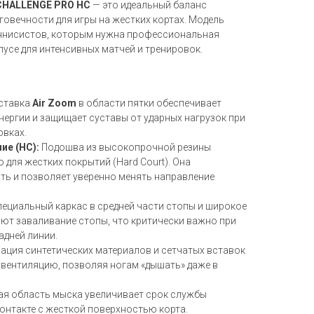
CHALLENGE PRO HC
— это идеальный баланс
говечности для игры на жестких кортах. Модель
еннисистов, которым нужна профессиональная
усе для интенсивных матчей и тренировок.
ставка
Air Zoom
в области пятки обеспечивает
ергии и защищает суставы от ударных нагрузок при
овках.
ие (HC):
Подошва из высокопрочной резины
 для жестких покрытий (Hard Court). Она
ть и позволяет уверенно менять направление
ециальный каркас в средней части стопы и широкое
ют заваливание стопы, что критически важно при
адней линии.
ция синтетических материалов и сетчатых вставок
вентиляцию, позволяя ногам «дышать» даже в
я область мыска увеличивает срок службы
онтакте с жесткой поверхностью корта.