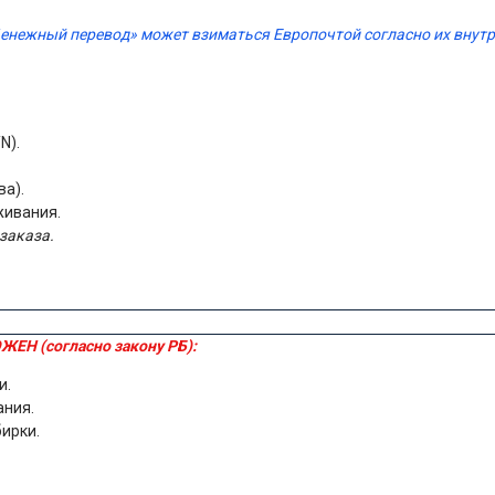
Денежный перевод» может взиматься Европочтой согласно их вну
N).
ва).
живания.
заказа.
ЖЕН (согласно закону РБ):
и.
ания.
бирки.