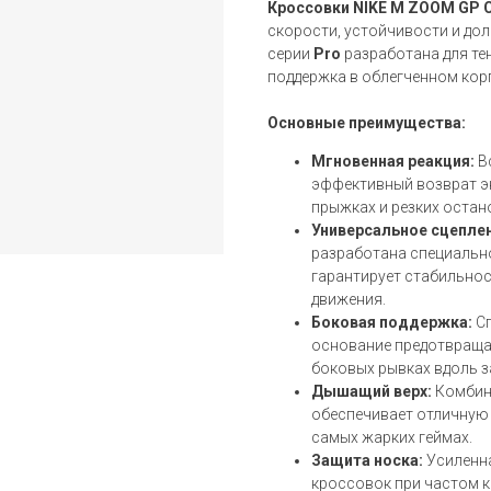
Кроссовки NIKE M ZOOM GP 
скорости, устойчивости и дол
серии
Pro
разработана для т
поддержка в облегченном корп
Основные преимущества:
Мгновенная реакция:
В
эффективный возврат эн
прыжках и резких остан
Универсальное сцеплен
разработана специально
гарантирует стабильнос
движения.
Боковая поддержка:
Сп
основание предотвраща
боковых рывках вдоль з
Дышащий верх:
Комбина
обеспечивает отличную 
самых жарких геймах.
Защита носка:
Усиленна
кроссовок при частом к