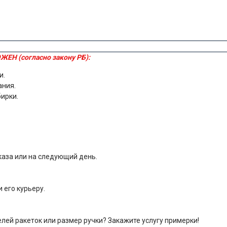
ЖЕН (согласно закону РБ):
и.
ания.
бирки.
каза или на следующий день.
 его курьеру.
лей ракеток или размер ручки? Закажите услугу примерки!