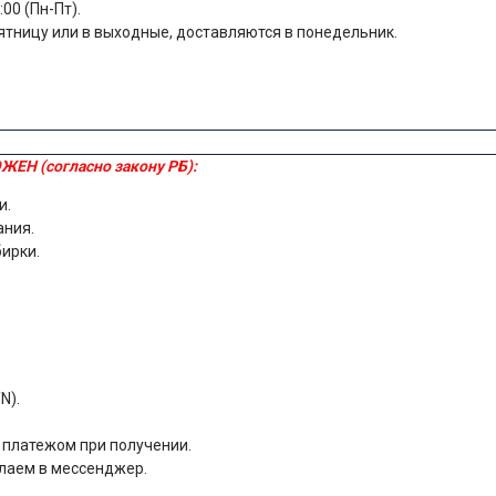
00 (Пн-Пт).
ятницу или в выходные, доставляются в понедельник.
ЖЕН (согласно закону РБ):
и.
ания.
бирки.
N).
м платежом при получении.
лаем в мессенджер.