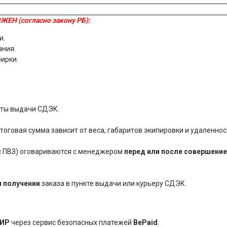
ЖЕН (согласно закону РБ):
и.
ания.
бирки.
нкты выдачи СДЭК.
оговая сумма зависит от веса, габаритов экипировки и удаленнос
ес ПВЗ) оговариваются с менеджером
перед или после совершение
и получении
заказа в пункте выдачи или курьеру СДЭК.
ИР
через сервис безопасных платежей
BePaid
.