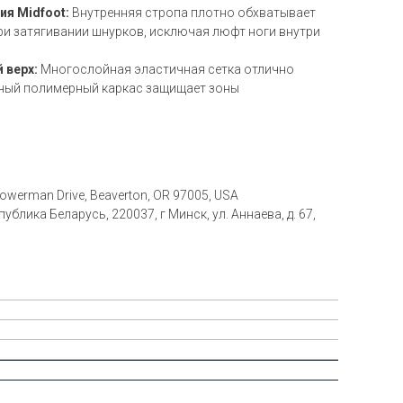
я Midfoot:
Внутренняя стропа плотно обхватывает
и затягивании шнурков, исключая люфт ноги внутри
 верх:
Многослойная эластичная сетка отлично
нный полимерный каркас защищает зоны
 Bowerman Drive, Beaverton, OR 97005, USA
блика Беларусь, 220037, г Минск, ул. Аннаева, д. 67,