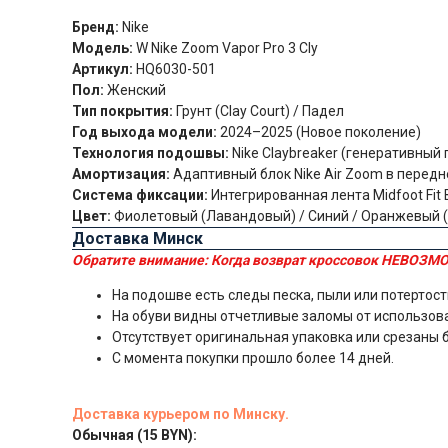
Бренд:
Nike
Модель:
W Nike Zoom Vapor Pro 3 Cly
Артикул:
HQ6030-501
Пол:
Женский
Тип покрытия:
Грунт (Clay Court) / Падел
Год выхода модели:
2024–2025 (Новое поколение)
Технология подошвы:
Nike Claybreaker (генеративный
Амортизация:
Адаптивный блок Nike Air Zoom в передн
Система фиксации:
Интегрированная лента Midfoot Fit
Цвет:
Фиолетовый (Лавандовый) / Синий / Оранжевый (
Доставка Минск
Обратите внимание:
Когда возврат кроссовок НЕВОЗМО
На подошве есть следы песка, пыли или потертост
На обуви видны отчетливые заломы от использов
Отсутствует оригинальная упаковка или срезаны 
С момента покупки прошло более 14 дней.
Доставка курьером по Минску.
Обычная (15 BYN):