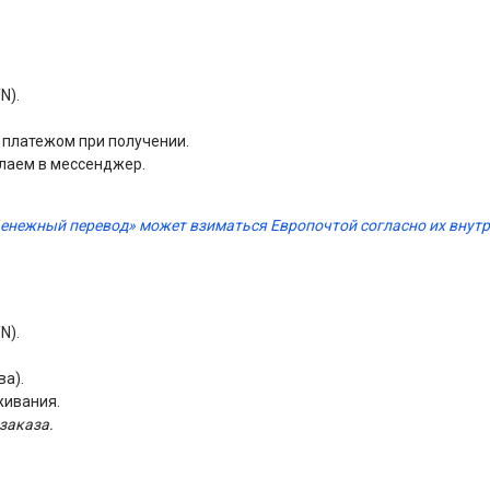
N).
м платежом при получении.
лаем в мессенджер.
Денежный перевод» может взиматься Европочтой согласно их вну
N).
ва).
живания.
заказа.