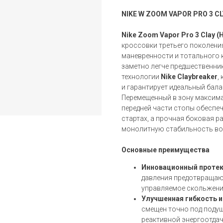
NIKE W ZOOM VAPOR PRO 3 CL
Nike Zoom Vapor Pro 3 Clay (
кроссовки третьего поколени
маневренности и тотального 
заметно легче предшественни
технологии
Nike Claybreaker
,
и гарантирует идеальный бала
Перемещенный в зону максим
передней части стопы обеспе
стартах, а прочная боковая р
монолитную стабильность во
Основные преимущества
Инновационный протект
давления предотвращаю
управляемое скольжение
Улучшенная гибкость и
смещен точно под подуш
реактивной энергоотдач