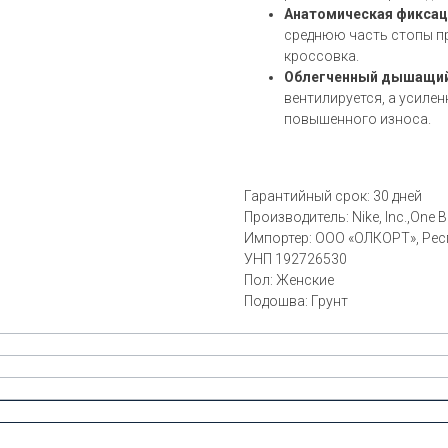
Анатомическая фиксаци
среднюю часть стопы пр
кроссовка.
Облегченный дышащий
вентилируется, а усиле
повышенного износа.
Гарантийный срок: 30 дней
Производитель:
Nike, Inc.,One
Импортер: ООО «ОЛКОРТ», Респу
УНП 192726530
Пол: Женские
Подошва: Грунт