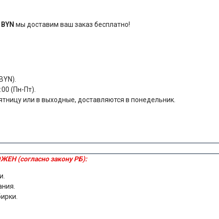
 BYN
мы доставим ваш заказ бесплатно!
BYN).
00 (Пн-Пт).
ятницу или в выходные, доставляются в понедельник.
ЖЕН (согласно закону РБ):
и.
ания.
бирки.