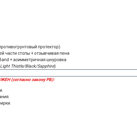
 противогрунтовый протектор)
ей части стопы + отзывчивая пена
 Band + асимметричная шнуровка
Light Thistle/Black/Sapphire
)
ЖЕН (согласно закону РБ):
и.
ания.
бирки.