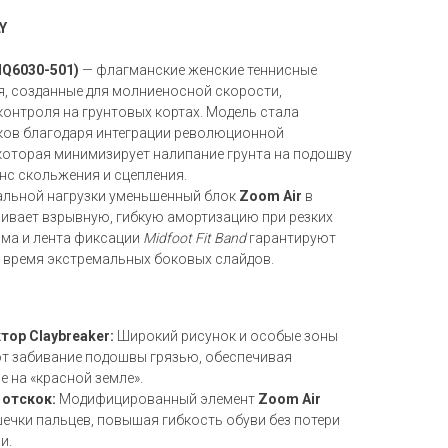
Y
HQ6030-501)
— флагманские женские теннисные
я, созданные для молниеносной скорости,
контроля на грунтовых кортах. Модель стала
ков благодаря интеграции революционной
 которая минимизирует налипание грунта на подошву
нс скольжения и сцепления.
альной нагрузки уменьшенный блок
Zoom Air
в
чивает взрывную, гибкую амортизацию при резких
ама и лента фиксации
Midfoot Fit Band
гарантируют
 время экстремальных боковых слайдов.
ор Claybreaker:
Широкий рисунок и особые зоны
т забивание подошвы грязью, обеспечивая
 на «красной земле».
 отскок:
Модифицированный элемент
Zoom Air
ечки пальцев, повышая гибкость обуви без потери
и.